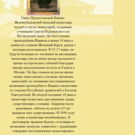
Свято-Предтеченский Иаково-
Железноборовский мужской монастырь
входит в число монастырей, созданных
учениками Сергия Радонежского на
Костромской земле. Он был основан
преподобным Иаковом в конце 14 века и
назван по селению Железный Борок, рядом с
которым расположился. В 15-17 веках, не
будучи большим по численности насельников,
монастырь тем не менее всегда находился в
центре исторических событий благодаря
своему расположению на пути из Галича в
Москву. Он был сожжен не раз во время
татаро-монгольских и польско-литовских
нашествий, но неизменно восстанавливался
молитвами преподобного Иакова и милостями
со стороны Российских правителей и богатых
благодетелей. Во второй половине 18 века в
монастыре вознеслись два каменных храма,
существующих и поныне. Закрытая после
революции, обитель на долгих 65 лет
прервала свое существование. В 1994 году
жизнь в монастыре возобновилась. К
настоящему времени братия, состоящая из
нескольких монахов, совместно с трудниками
совершает восстановление монастырского