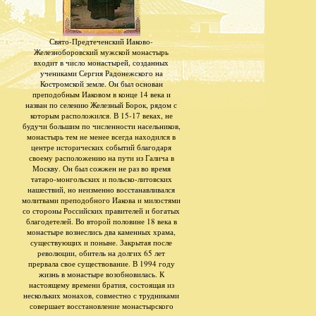
Свято-Предтеченский Иаково-
Железноборовский мужской монастырь
входит в число монастырей, созданных
учениками Сергия Радонежского на
Костромской земле. Он был основан
преподобным Иаковом в конце 14 века и
назван по селению Железный Борок, рядом с
которым расположился. В 15-17 веках, не
будучи большим по численности насельников,
монастырь тем не менее всегда находился в
центре исторических событий благодаря
своему расположению на пути из Галича в
Москву. Он был сожжен не раз во время
татаро-монгольских и польско-литовских
нашествий, но неизменно восстанавливался
молитвами преподобного Иакова и милостями
со стороны Российских правителей и богатых
благодетелей. Во второй половине 18 века в
монастыре вознеслись два каменных храма,
существующих и поныне. Закрытая после
революции, обитель на долгих 65 лет
прервала свое существование. В 1994 году
жизнь в монастыре возобновилась. К
настоящему времени братия, состоящая из
нескольких монахов, совместно с трудниками
совершает восстановление монастырского