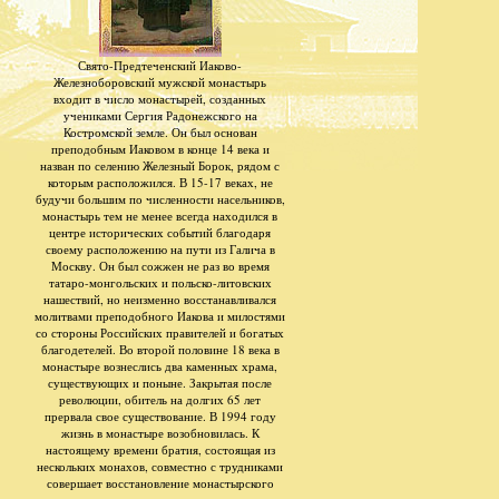
Свято-Предтеченский Иаково-
Железноборовский мужской монастырь
входит в число монастырей, созданных
учениками Сергия Радонежского на
Костромской земле. Он был основан
преподобным Иаковом в конце 14 века и
назван по селению Железный Борок, рядом с
которым расположился. В 15-17 веках, не
будучи большим по численности насельников,
монастырь тем не менее всегда находился в
центре исторических событий благодаря
своему расположению на пути из Галича в
Москву. Он был сожжен не раз во время
татаро-монгольских и польско-литовских
нашествий, но неизменно восстанавливался
молитвами преподобного Иакова и милостями
со стороны Российских правителей и богатых
благодетелей. Во второй половине 18 века в
монастыре вознеслись два каменных храма,
существующих и поныне. Закрытая после
революции, обитель на долгих 65 лет
прервала свое существование. В 1994 году
жизнь в монастыре возобновилась. К
настоящему времени братия, состоящая из
нескольких монахов, совместно с трудниками
совершает восстановление монастырского