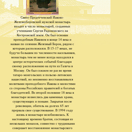
Свято-Предтеченский Иаково-
Железноборовский мужской монастырь
входит в число монастырей, созданных
учениками Сергия Радонежского на
Костромской земле. Он был основан
преподобным Иаковом в конце 14 века и
назван по селению Железный Борок, рядом с
которым расположился. В 15-17 веках, не
будучи большим по численности насельников,
монастырь тем не менее всегда находился в
центре исторических событий благодаря
своему расположению на пути из Галича в
Москву. Он был сожжен не раз во время
татаро-монгольских и польско-литовских
нашествий, но неизменно восстанавливался
молитвами преподобного Иакова и милостями
со стороны Российских правителей и богатых
благодетелей. Во второй половине 18 века в
монастыре вознеслись два каменных храма,
существующих и поныне. Закрытая после
революции, обитель на долгих 65 лет
прервала свое существование. В 1994 году
жизнь в монастыре возобновилась. К
настоящему времени братия, состоящая из
нескольких монахов, совместно с трудниками
совершает восстановление монастырского