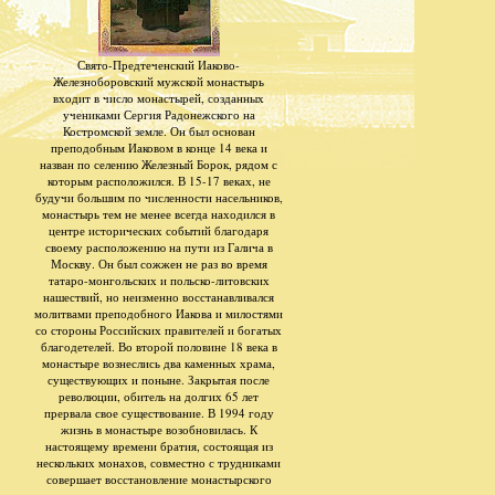
Свято-Предтеченский Иаково-
Железноборовский мужской монастырь
входит в число монастырей, созданных
учениками Сергия Радонежского на
Костромской земле. Он был основан
преподобным Иаковом в конце 14 века и
назван по селению Железный Борок, рядом с
которым расположился. В 15-17 веках, не
будучи большим по численности насельников,
монастырь тем не менее всегда находился в
центре исторических событий благодаря
своему расположению на пути из Галича в
Москву. Он был сожжен не раз во время
татаро-монгольских и польско-литовских
нашествий, но неизменно восстанавливался
молитвами преподобного Иакова и милостями
со стороны Российских правителей и богатых
благодетелей. Во второй половине 18 века в
монастыре вознеслись два каменных храма,
существующих и поныне. Закрытая после
революции, обитель на долгих 65 лет
прервала свое существование. В 1994 году
жизнь в монастыре возобновилась. К
настоящему времени братия, состоящая из
нескольких монахов, совместно с трудниками
совершает восстановление монастырского